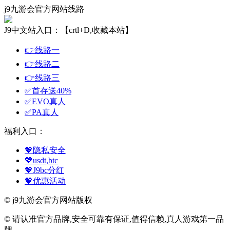
j9九游会官方网站线路
J9中文站入口：【crtl+D,收藏本站】
👉线路一
👉线路二
👉线路三
✅首存送40%
✅EVO真人
✅PA真人
福利入口：
💖隐私安全
💖usdt,btc
💖J9bc分红
💖优惠活动
© j9九游会官方网站版权
© 请认准官方品牌,安全可靠有保证,值得信赖,真人游戏第一品
牌